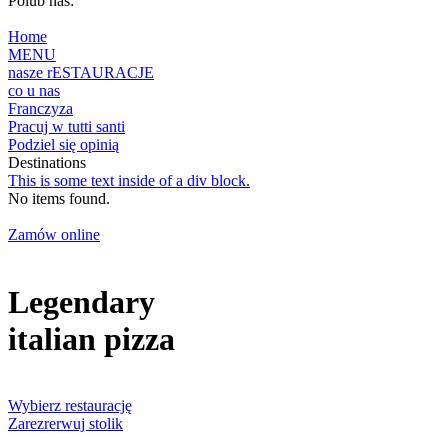
Polub nas:
Home
MENU
nasze rESTAURACJE
co u nas
Franczyza
Pracuj w tutti santi
Podziel się opinią
Destinations
This is some text inside of a div block.
No items found.
Zamów online
Legendary
italian pizza
Wybierz restaurację
Zarezrerwuj stolik