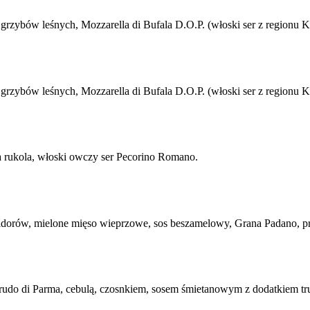
grzybów leśnych, Mozzarella di Bufala D.O.P. (włoski ser z regionu 
rzybów leśnych, Mozzarella di Bufala D.O.P. (włoski ser z regionu K
eża rukola, włoski owczy ser Pecorino Romano.
omidorów, mielone mięso wieprzowe, sos beszamelowy, Grana Padano, p
ą Crudo di Parma, cebulą, czosnkiem, sosem śmietanowym z dodatkiem tru