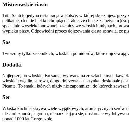
Mistrzowskie ciasto
Tutti Santi to jedyna restauracja w Polsce, w której skosztujesz piz
delikatne, cienkie i lekko chrupiące. Takie, że chcesz z apetytem jeś
specjalnie wyselekcjonowanej pszenicy we włoskich młynach, prowadzo
wypieku pizzy. Odpowiedni proces dojrzewania ciasta sprawia, że pizz
Sos
Tworzony tylko ze słodkich, włoskich pomidorów, które dojrzewają 
Dodatki
Najlepsze, bo włoskie. Bresaola, wytwarzana ze szlachetnych kawa
włoskich wędlin, surowa, długo dojrzewająca szynka, doskonale pasuje
Picante. To smaki, których nigdy nie zapomnisz i do których zawsze 
Ser
Włoska kuchnia skrywa wiele wyjątkowych, aromatycznych serów i chę
nieskończoność, łagodna, nienarzucająca się, doskonale wydobywa 
ponad 1000 lat Gorgonzolę.