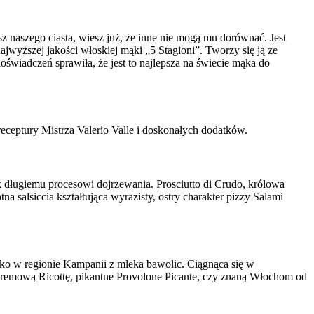
sz naszego ciasta, wiesz już, że inne nie mogą mu dorównać. Jest
najwyższej jakości włoskiej mąki „5 Stagioni”. Tworzy się ją ze
świadczeń sprawiła, że jest to najlepsza na świecie mąka do
ceptury Mistrza Valerio Valle i doskonałych dodatków.
długiemu procesowi dojrzewania. Prosciutto di Crudo, królowa
 salsiccia kształtująca wyrazisty, ostry charakter pizzy Salami
lko w regionie Kampanii z mleka bawolic. Ciągnąca się w
kremową Ricottę, pikantne Provolone Picante, czy znaną Włochom od