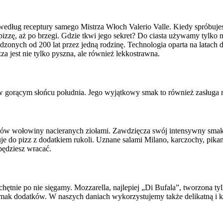
zy według receptury samego Mistrza Włoch Valerio Valle. Kiedy spróbuje
ć pizzę, aż po brzegi. Gdzie tkwi jego sekret? Do ciasta używamy tylko 
nych od 200 lat przez jedną rodzinę. Technologia oparta na latach do
a jest nie tylko pyszna, ale również lekkostrawna.
w gorącym słońcu południa. Jego wyjątkowy smak to również zasługa re
łków wołowiny nacieranych ziołami. Zawdzięcza swój intensywny smak 
 do pizz z dodatkiem rukoli. Uznane salami Milano, karczochy, pikantna
będziesz wracać.
tnie po nie sięgamy. Mozzarella, najlepiej „Di Bufala”, tworzona ty
smak dodatków. W naszych daniach wykorzystujemy także delikatną i 